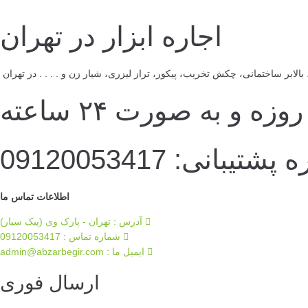
اجاره ابزار در تهران
لابر ساختمانی، چکش تخریب، پیکور، تراز لیزری، شیار زن و . . . . در تهران
ه و به صورت ۲۴ ساعته
تیبانی: 09120053417
اطلاعات تماس ما
آدرس : تهران - پارک وی (پیک سیار)
شماره تماس : 09120053417
ایمیل ما :‌ admin@abzarbegir.com
ارسال فوری