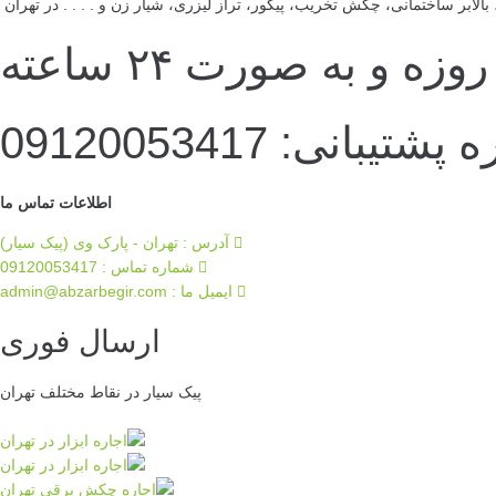
لابر ساختمانی، چکش تخریب، پیکور، تراز لیزری، شیار زن و . . . . در تهران
ه و به صورت ۲۴ ساعته
تیبانی: 09120053417
اطلاعات تماس ما
آدرس : تهران - پارک وی (پیک سیار)
شماره تماس : 09120053417
ایمیل ما :‌ admin@abzarbegir.com
ارسال فوری
پیک سیار در نقاط مختلف تهران