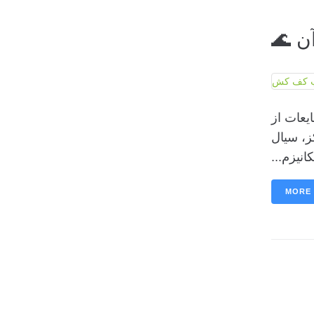
ن 🌊
یعات از
ز، سیال
انیزم...
MORE