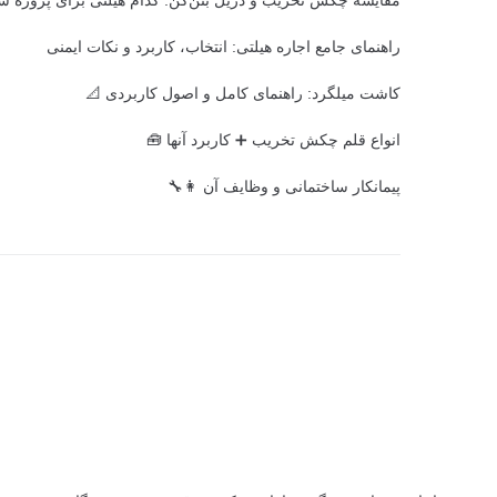
مقایسه چکش تخریب و دریل بتن‌کن: کدام هیلتی برای پروژه 
راهنمای جامع اجاره هیلتی: انتخاب، کاربرد و نکات ایمنی
کاشت میلگرد: راهنمای کامل و اصول کاربردی 📐
انواع قلم چکش تخریب ➕ کاربرد آنها 🧰
پیمانکار ساختمانی و وظایف آن 👩‍🔧