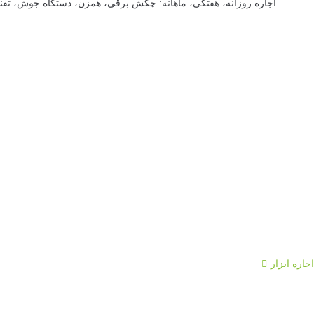
اجاره روزانه، هفتگی، ماهانه: چکش برقی، همزن، دستگاه جوش، تفنگ م
اجاره ابزار