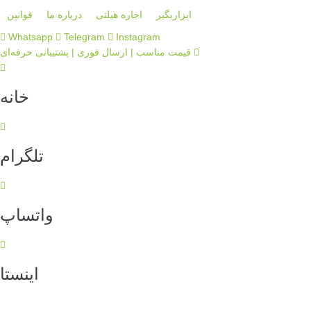
S
ابزاربگیر
اجاره هیلتی
درباره ما
قوانین
k
Whatsapp
Telegram
Instagram
i
قیمت مناسب | ارسال فوری | پشتیبانی حرفه‌ای
p
t
o
خانه
c
o
n
t
تلگرام
e
n
t
واتساپ
اینستا