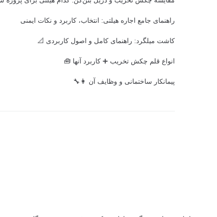
مقایسه چکش تخریب و دریل بتن‌کن: کدام هیلتی برای پروژه 
راهنمای جامع اجاره هیلتی: انتخاب، کاربرد و نکات ایمنی
کاشت میلگرد: راهنمای کامل و اصول کاربردی 📐
انواع قلم چکش تخریب ➕ کاربرد آنها 🧰
پیمانکار ساختمانی و وظایف آن 👩‍🔧