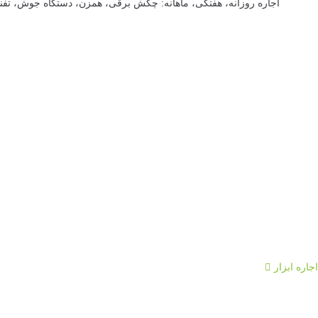
اجاره روزانه، هفتگی، ماهانه: چکش برقی، همزن، دستگاه جوش، تفنگ م
اجاره ابزار