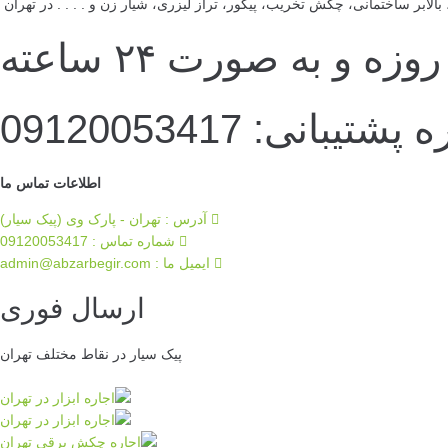
لابر ساختمانی، چکش تخریب، پیکور، تراز لیزری، شیار زن و . . . . در تهران
ه و به صورت ۲۴ ساعته
تیبانی: 09120053417
اطلاعات تماس ما
آدرس : تهران - پارک وی (پیک سیار)
شماره تماس : 09120053417
ایمیل ما :‌ admin@abzarbegir.com
ارسال فوری
پیک سیار در نقاط مختلف تهران