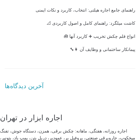
راهنمای جامع اجاره هیلتی: انتخاب، کاربرد و نکات ایمنی
کاشت میلگرد: راهنمای کامل و اصول کاربردی 📐
انواع قلم چکش تخریب ➕ کاربرد آنها 🧰
پیمانکار ساختمانی و وظایف آن 👩‍🔧
آخرین دیدگاه‌ها
اجاره ابزار در تهران
اجاره روزانه، هفتگی، ماهانه: چکش برقی، همزن، دستگاه جوش، تفنگ
میخکوب، جاروبرقی صنعتی، پروفیل بر، عمودبر، دریل بتن، پمپ باد، بتونیر،