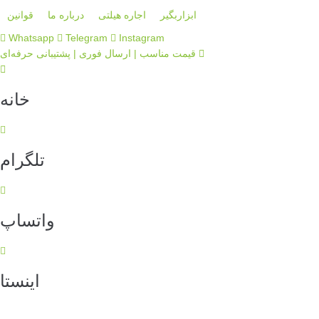
S
ابزاربگیر
اجاره هیلتی
درباره ما
قوانین
k
Whatsapp
Telegram
Instagram
i
قیمت مناسب | ارسال فوری | پشتیبانی حرفه‌ای
p
t
o
خانه
c
o
n
t
تلگرام
e
n
t
واتساپ
اینستا