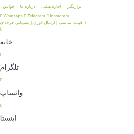
S
ابزاربگیر
اجاره هیلتی
درباره ما
قوانین
k
Whatsapp
Telegram
Instagram
i
قیمت مناسب | ارسال فوری | پشتیبانی حرفه‌ای
p
t
o
خانه
c
o
n
t
تلگرام
e
n
t
واتساپ
اینستا