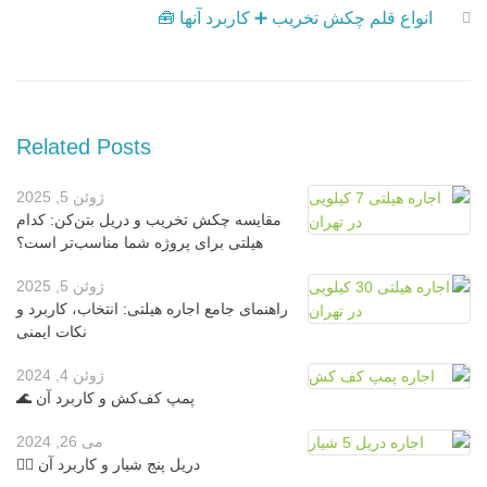
e
انواع قلم چکش تخریب ➕ کاربرد آنها 🧰
o
ب
x
u
ر
t
s
ی
ن
Related Posts
و
ژوئن 5, 2025
ش
مقایسه چکش تخریب و دریل بتن‌کن: کدام
ت
هیلتی برای پروژه شما مناسب‌تر است؟
ه
ژوئن 5, 2025
راهنمای جامع اجاره هیلتی: انتخاب، کاربرد و
نکات ایمنی
ژوئن 4, 2024
پمپ کف‌کش و کاربرد آن 🌊
می 26, 2024
دریل پنج شیار و کاربرد آن 👷‍♂️