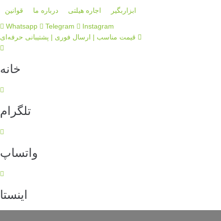
S
ابزاربگیر
اجاره هیلتی
درباره ما
قوانین
k
Whatsapp
Telegram
Instagram
i
قیمت مناسب | ارسال فوری | پشتیبانی حرفه‌ای
p
t
o
خانه
c
o
n
t
تلگرام
e
n
t
واتساپ
اینستا